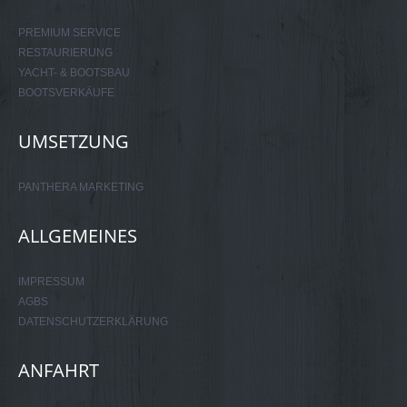
PREMIUM SERVICE
RESTAURIERUNG
YACHT- & BOOTSBAU
BOOTSVERKÄUFE
UMSETZUNG
PANTHERA MARKETING
ALLGEMEINES
IMPRESSUM
AGBS
DATENSCHUTZERKLÄRUNG
ANFAHRT