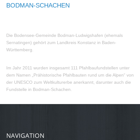
BODMAN-SCHACHEN
Die Bodensee-Gemeinde Bodman-Ludwigshafen (ehemals
Sernatingen) gehört zum Landkreis Konstanz in Baden-
Württemberg.
Im Jahr 2011 wurden insgesamt 111 Pfahlbaufundstellen unter
dem Namen „Prähistorische Pfahlbauten rund um die Alpen“ von
der UNESCO zum Weltkulturerbe anerkannt, darunter auch die
Fundstelle in Bodman-Schachen.
NAVIGATION