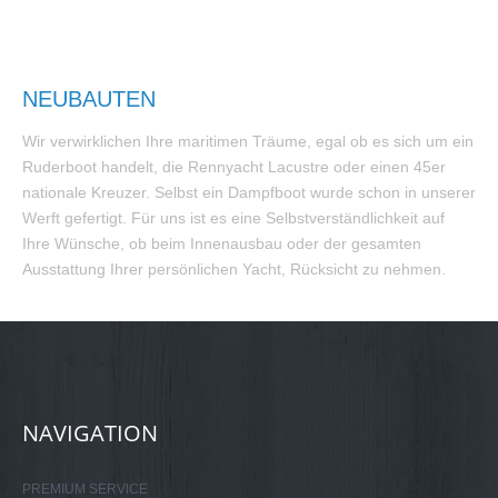
NEUBAUTEN
Wir verwirklichen Ihre maritimen Träume, egal ob es sich um ein
Ruderboot handelt, die Rennyacht Lacustre oder einen 45er
nationale Kreuzer. Selbst ein Dampfboot wurde schon in unserer
Werft gefertigt. Für uns ist es eine Selbstverständlichkeit auf
Ihre Wünsche, ob beim Innenausbau oder der gesamten
Ausstattung Ihrer persönlichen Yacht, Rücksicht zu nehmen.
NAVIGATION
PREMIUM SERVICE